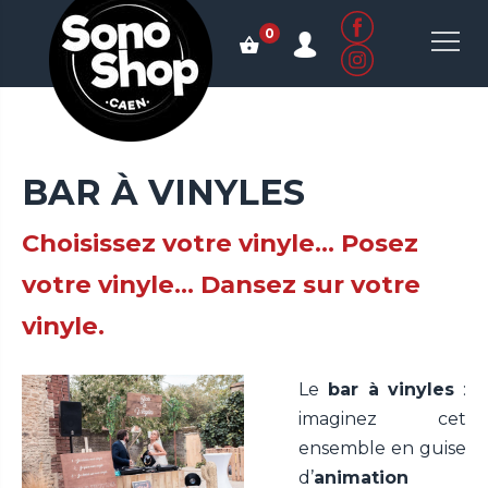
0
BAR À VINYLES
Choisissez votre vinyle... Posez
votre vinyle... Dansez sur votre
vinyle.
Le
bar à vinyles
:
imaginez cet
ensemble en guise
d’
animation