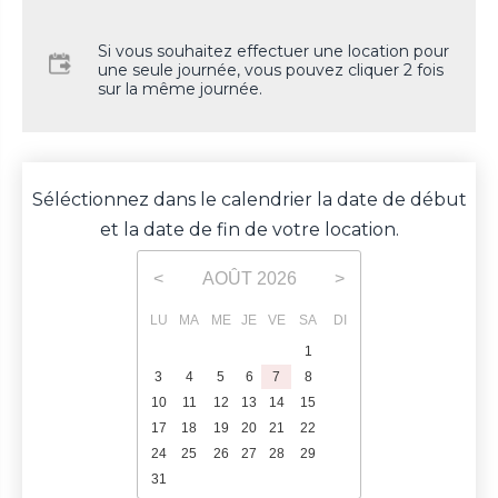
Si vous souhaitez effectuer une location pour
une seule journée, vous pouvez cliquer 2 fois
sur la même journée.
Séléctionnez dans le calendrier la date de début
et la date de fin de votre location.
AOÛT
2026
<
>
LU
MA
ME
JE
VE
SA
DI
1
2
3
4
5
6
7
8
9
10
11
12
13
14
15
16
17
18
19
20
21
22
23
24
25
26
27
28
29
30
31