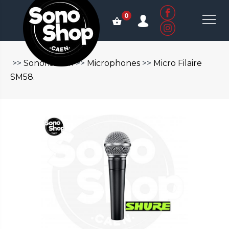
0
>>
Sonorisation
>>
Microphones
>>
Micro Filaire
SM58.