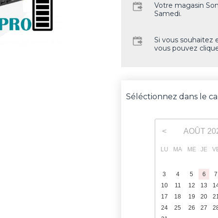
Votre magasin Son
Samedi.
Si vous souhaitez 
vous pouvez clique
Séléctionnez dans le ca
AOÛT
20
<
LU
MA
ME
JE
V
3
4
5
6
7
10
11
12
13
1
17
18
19
20
2
24
25
26
27
2