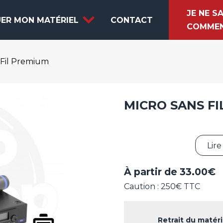
JE NE S
ER MON MATÉRIEL
CONTACT
COMMEN
 Fil Premium
PACKS SONORISATION & LUMIÈRES
K
SONORISATION
D
LUMIÈRES ET EFFETS
B
MICRO SANS F
VIDÉO
P
OFFRE 18-20 ANS !
M
Lire
LIVRAISON / INSTALLATION
À partir de
33.00
€
Caution : 250€ TTC
Retrait du matér