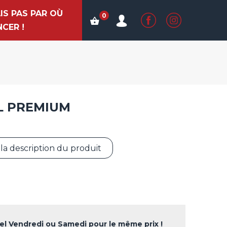
AIS PAS PAR OÙ
0
CER !
ARAOKÉ
J VIRTUEL
AR À VINYLES
IL PREMIUM
HOTO-BOOTH
IROIR MAGIQUE
 la description du produit
iel Vendredi ou Samedi pour le même prix !