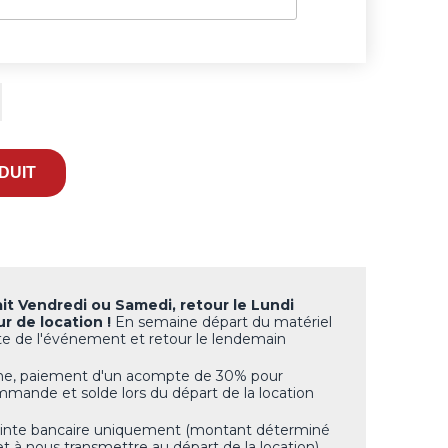
ait Vendredi ou Samedi, retour le Lundi
ur de location !
En semaine départ du matériel
ate de l'événement et retour le lendemain
gne, paiement d'un acompte de 30% pour
ommande et solde lors du départ de la location
inte bancaire uniquement (montant déterminé
et à nous transmettre au départ de la location).