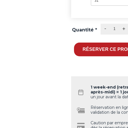
31
-
+
Quantité
*
1 week-end (retr
après-midi) = 1 jo
un jour avant la d
Réservation en li
validation de la c
Caution par empre
dès la réservation 