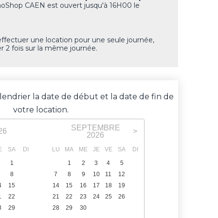
oShop CAEN est ouvert jusqu'à 16H00 le
effectuer une location pour une seule journée,
r 2 fois sur la même journée.
lendrier la date de début et la date de fin de
votre location.
SEPTEMBRE
26
>
2026
E
SA
DI
LU
MA
ME
JE
VE
SA
DI
1
2
1
2
3
4
5
6
8
9
7
8
9
10
11
12
13
4
15
16
14
15
16
17
18
19
20
1
22
23
21
22
23
24
25
26
27
8
29
30
28
29
30