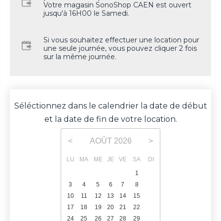
Votre magasin SonoShop CAEN est ouvert
jusqu'à 16H00 le Samedi.
Si vous souhaitez effectuer une location pour
une seule journée, vous pouvez cliquer 2 fois
sur la même journée.
Séléctionnez dans le calendrier la date de début
et la date de fin de votre location.
AOÛT
2026
<
>
LU
MA
ME
JE
VE
SA
DI
1
2
3
4
5
6
7
8
9
10
11
12
13
14
15
16
17
18
19
20
21
22
23
24
25
26
27
28
29
30