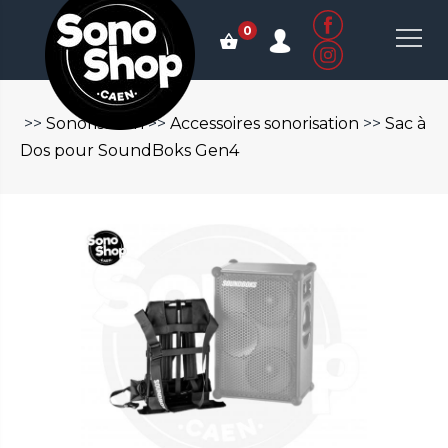
0
>>
Sonorisation
>>
Accessoires sonorisation
>>
Sac à
Dos pour SoundBoks Gen4