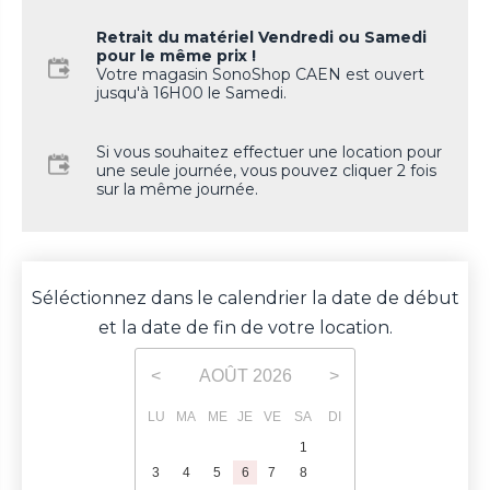
Retrait du matériel Vendredi ou Samedi
pour le même prix !
Votre magasin SonoShop CAEN est ouvert
jusqu'à 16H00 le Samedi.
Si vous souhaitez effectuer une location pour
une seule journée, vous pouvez cliquer 2 fois
sur la même journée.
Séléctionnez dans le calendrier la date de début
et la date de fin de votre location.
AOÛT
2026
<
>
LU
MA
ME
JE
VE
SA
DI
1
2
3
4
5
6
7
8
9