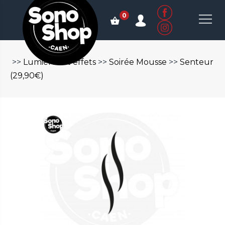
0
>>
Lumières et effets
>>
Soirée Mousse
>>
Senteur
(29,90€)